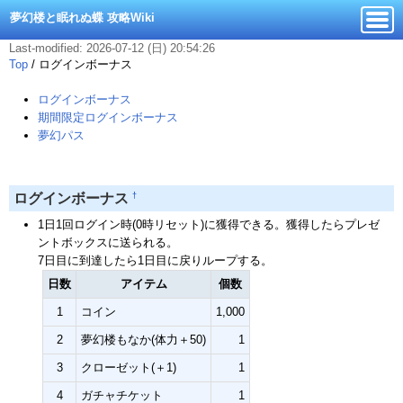
夢幻楼と眠れぬ蝶 攻略Wiki
Last-modified: 2026-07-12 (日) 20:54:26
Top
/
ログインボーナス
ログインボーナス
期間限定ログインボーナス
夢幻パス
†
ログインボーナス
1日1回ログイン時(0時リセット)に獲得できる。獲得したらプレゼ
ントボックスに送られる。
7日目に到達したら1日目に戻りループする。
日数
アイテム
個数
1
コイン
1,000
2
夢幻楼もなか(体力＋50)
1
3
クローゼット(＋1)
1
4
ガチャチケット
1