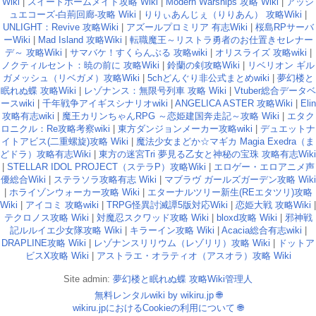
Wiki
|
スイートホームメイド攻略 Wiki
|
Modern Warships 攻略 Wiki
|
アッシ
ュエコーズ-白荊回廊-攻略 Wiki
|
りりぃあんじぇ（りりあん） 攻略Wiki
|
UNLIGHT：Revive 攻略Wiki
|
アズールプロミリア 有志Wiki
|
桜島RPサーバ
ーWiki
|
Mad Island 攻略Wiki
|
転職魔王～リストラ勇者のお仕置きセレナー
デ～ 攻略Wiki
|
サマバケ！すくらんぶる 攻略wiki
|
オリスライズ 攻略wiki
|
ノクティルセント：暁の前に 攻略Wiki
|
鈴蘭の剣攻略Wiki
|
リベリオン ギル
ガメッシュ（リベガメ）攻略Wiki
|
5chどんぐり非公式まとめwiki
|
夢幻楼と
眠れぬ蝶 攻略Wiki
|
レゾナンス：無限号列車 攻略 Wiki
|
Vtuber総合データベ
ースwiki
|
千年戦争アイギスシナリオwiki
|
ANGELICA ASTER 攻略Wiki
|
Elin
攻略有志wiki
|
魔王カリンちゃんRPG ～恋姫建国奔走記～攻略 Wiki
|
エタク
ロニクル：Re攻略考察wiki
|
東方ダンジョンメーカー攻略wiki
|
デュエットナ
イトアビス(二重螺旋)攻略 Wiki
|
魔法少女まどか☆マギカ Magia Exedra（ま
どドラ）攻略有志Wiki
|
東方の迷宮Tri 夢見る乙女と神秘の宝珠 攻略有志Wiki
|
STELLAR IDOL PROJECT（ステラP）攻略Wiki
|
エロゲー・エロアニメ声
優総合Wiki
|
ステラソラ攻略有志 Wiki
|
マブラヴ ガールズガーデン攻略 Wiki
|
ホライゾンウォーカー攻略 Wiki
|
エターナルツリー新生(REエタツリ)攻略
Wiki
|
アイコミ 攻略wiki
|
TRPG怪異討滅譚5版対応Wiki
|
恋姫大戦 攻略Wiki
|
テクロノス攻略 Wiki
|
対魔忍スクワッド攻略 Wiki
|
bloxd攻略 Wiki
|
邪神戦
記ルルイエ少女隊攻略 Wiki
|
キラーイン攻略 Wiki
|
Acacia総合有志wiki
|
DRAPLINE攻略 Wiki
|
レゾナンスリリウム（レゾリリ）攻略 Wiki
|
ドットア
ビスX攻略 Wiki
|
アストラエ・オラティオ（アスオラ）攻略 Wiki
Site admin:
夢幻楼と眠れぬ蝶 攻略Wiki管理人
無料レンタルwiki by wikiru.jp
🌐
wikiru.jpにおけるCookieの利用について
🌐