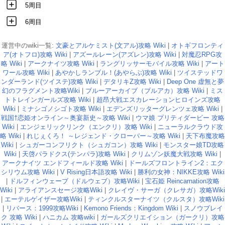
5周目
6周目
運営中のwiki一覧:
文豪とアルケミスト(文アル)攻略 Wiki
|
オトギフロンティ
ア(オトフロ)攻略 Wiki
|
アズールレーン(アズレン)攻略 Wiki
|
対魔忍RPG攻
略 Wiki
|
アークナイツ攻略 Wiki
|
ラングリッサーモバイル攻略 Wiki
|
アート
ワール攻略 Wiki
|
あやかしランブル！(あやらぶ)攻略 Wiki
|
ツイステッドワ
ンダーランド(ツイステ)攻略 Wiki
|
デタリキZ攻略 Wiki
|
Deep One 虚無と夢
幻のフラグメント攻略Wiki
|
ブルーアーカイブ（ブルアカ）攻略 Wiki
|
ミス
トトレインガールズ攻略 Wiki
|
超昂大戦エスカレーションヒロインズ攻略
Wiki
|
ミナシゴノシゴト攻略 Wiki
|
エデンズリッターグレンツェ攻略 Wiki
|
戦国†恋姫オンライン～奥宴新史～攻略 Wiki
|
ウマ娘 プリティダービー 攻略
Wiki
|
エンジェリックリンク（エンクリ）攻略 Wiki
|
ニューラルクラウド攻
略 Wiki
|
れじぇくろ！ ～レジェンド・クローバー～攻略 Wiki
|
天下布魔攻略
Wiki
|
シュガーコンフリクト（シュガコン）攻略 Wiki
|
モンスター娘TD攻略
Wiki
|
天啓パラドクス(テンパラ)攻略 Wiki
|
クリムゾン妖魔大戦攻略 Wiki
|
アークナイツ エンドフィールド攻略 Wiki
|
ドールズフロントライン2：エク
シリウム攻略 Wiki
|
V Rising日本語攻略 Wiki
|
勝利の女神：NIKKE攻略 Wiki
|
ドルフィンウェーブ（ドルウェブ）攻略Wiki
|
宝石姫 Reincarnation攻略
Wiki
|
アライアンスセージ攻略Wiki
|
クレイヴ・サーガ（クレサガ）攻略Wiki
|
エーテルゲイザー攻略Wiki
|
ティンクルスターナイツ（クルスタ）攻略Wiki
|
リバース：1999攻略Wiki
|
Kemono Friends：Kingdom Wiki
|
スノウブレイ
ク 攻略 Wiki
|
ハニカム 攻略wiki
|
ガールズクリエイション（ガークリ）攻略